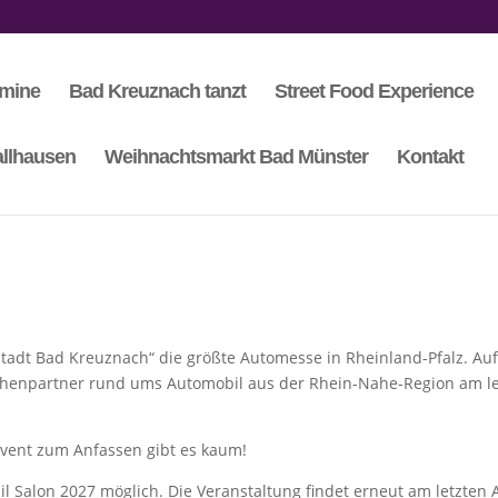
rmine
Bad Kreuznach tanzt
Street Food Experience
llhausen
Weihnachtsmarkt Bad Münster
Kontakt
Stadt Bad Kreuznach“ die größte Automesse in Rheinland-Pfalz. Au
henpartner rund ums Automobil aus der Rhein-Nahe-Region am le
-Event zum Anfassen gibt es kaum!
 Salon 2027 möglich. Die Veranstaltung findet erneut am letzten 